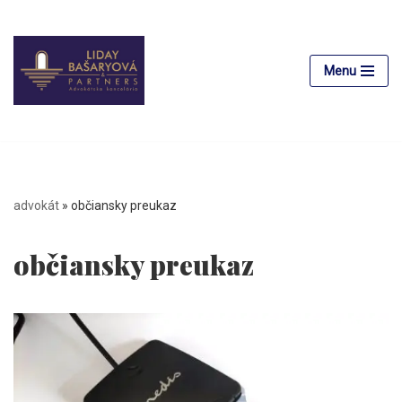
Preskočiť
na
Menu
obsah
advokát
»
občiansky preukaz
občiansky preukaz