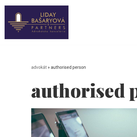
Preskočiť
na
obsah
advokát
»
authorised person
authorised 