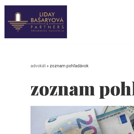
Preskočiť
na
obsah
advokát
»
zoznam pohľadávok
zoznam poh