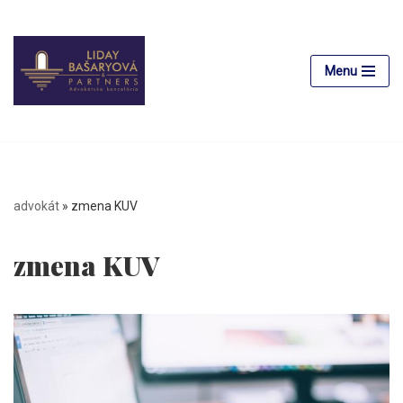
Preskočiť
na
Menu
obsah
advokát
»
zmena KUV
zmena KUV