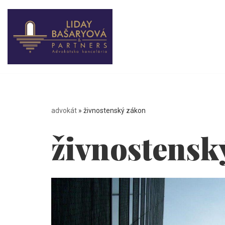
Preskočiť
na
obsah
advokát
»
živnostenský zákon
živnostensk