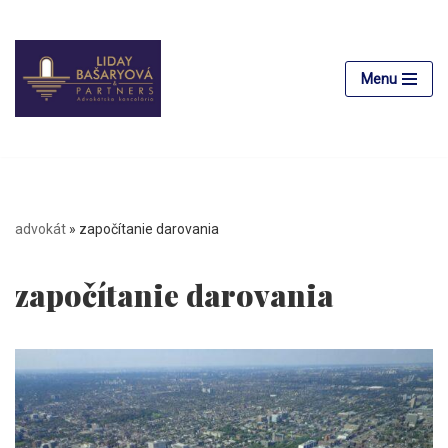
Preskočiť
na
Menu
obsah
advokát
»
započítanie darovania
započítanie darovania