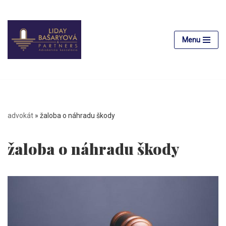
Preskočiť
na
Menu
obsah
advokát
»
žaloba o náhradu škody
žaloba o náhradu škody