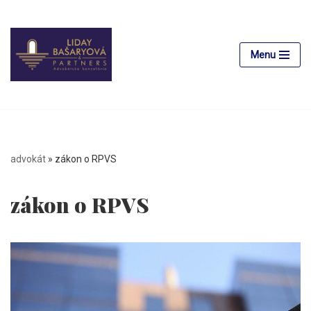
Preskočiť
na
Menu
obsah
advokát
»
zákon o RPVS
zákon o RPVS