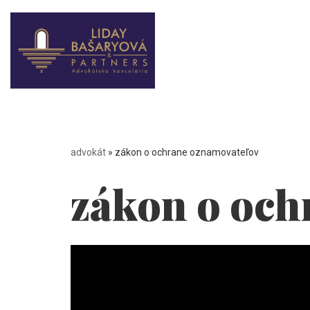
Preskočiť
na
obsah
advokát
»
zákon o ochrane oznamovateľov
zákon o och