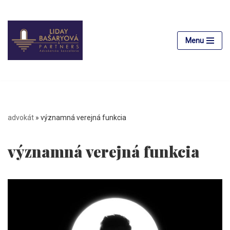
Preskočiť
na
Menu
obsah
advokát
»
významná verejná funkcia
významná verejná funkcia