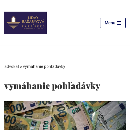
Preskočiť
na
Menu
obsah
advokát
»
vymáhanie pohľadávky
vymáhanie pohľadávky