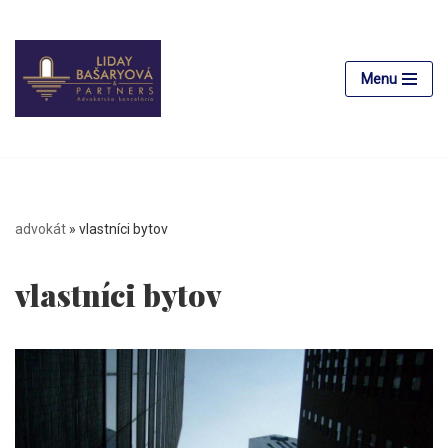
Preskočiť
na
Menu
obsah
advokát
»
vlastníci bytov
vlastníci bytov