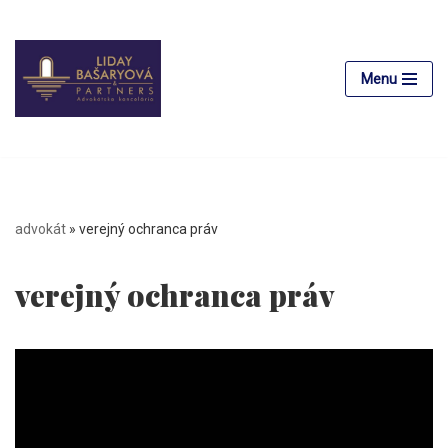
Preskočiť
na
Menu
obsah
advokát
»
verejný ochranca práv
verejný ochranca práv