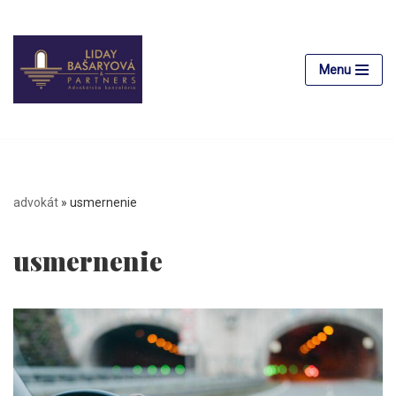
Preskočiť
na
Menu
obsah
advokát
»
usmernenie
usmernenie