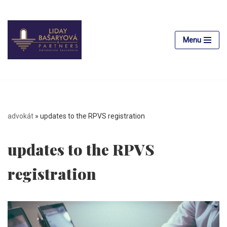
Preskočiť
na
Menu
obsah
advokát
»
updates to the RPVS registration
updates to the RPVS
registration