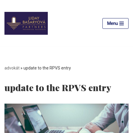
Preskočiť
na
Menu
obsah
advokát
»
update to the RPVS entry
update to the RPVS entry