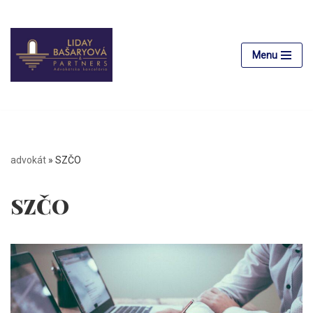
Preskočiť
na
Menu
obsah
advokát
»
SZČO
SZČO