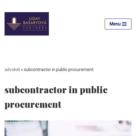
Preskočiť
na
Menu
obsah
advokát
»
subcontractor in public procurement
subcontractor in public
procurement