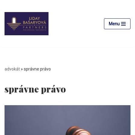
Preskočiť
na
Menu
obsah
advokát
»
správne právo
správne právo