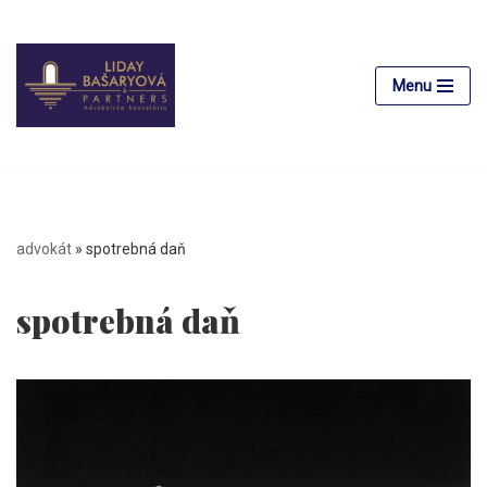
Preskočiť
na
Menu
obsah
advokát
»
spotrebná daň
spotrebná daň