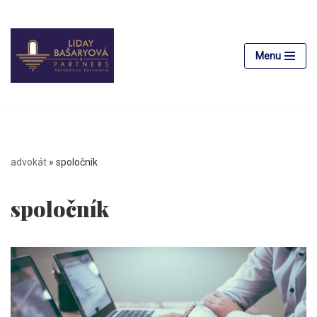
Preskočiť
na
Menu
obsah
advokát
»
spoločník
spoločník