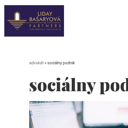
Preskočiť
na
obsah
advokát
»
sociálny podnik
sociálny po