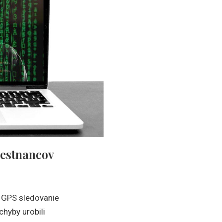
estnancov
é GPS sledovanie
hyby urobili