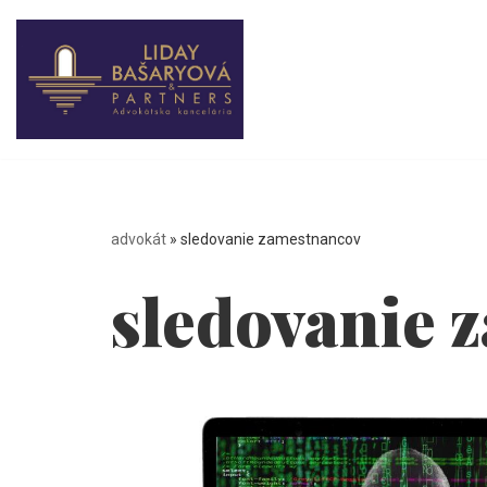
Preskočiť
na
obsah
advokát
»
sledovanie zamestnancov
sledovanie 