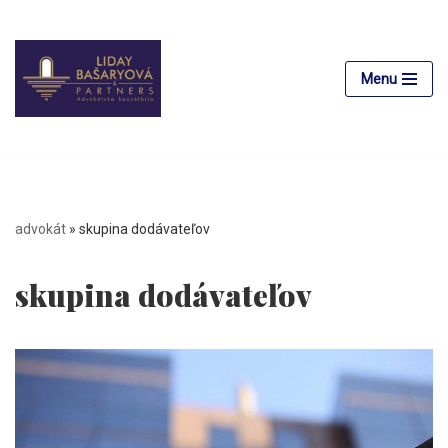
Preskočiť
na
Menu
obsah
advokát
»
skupina dodávateľov
skupina dodávateľov