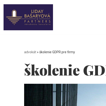
Preskočiť
na
obsah
advokát
»
školenie GDPR pre firmy
školenie GD