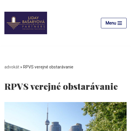
Preskočiť
na
Menu
obsah
advokát
»
RPVS verejné obstarávanie
RPVS verejné obstarávanie