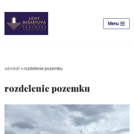
Preskočiť
na
Menu
obsah
advokát
»
rozdelenie pozemku
rozdelenie pozemku