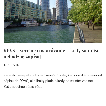
RPVS a verejné obstarávanie – kedy sa musí
uchádzač zapísať
16/06/2026
Idete do verejného obstarávania? Zistite, kedy vzniká povinnosť
zápisu do RPVS, aké limity platia a kedy sa musíte zapísať.
Zabezpečíme zápis včas.