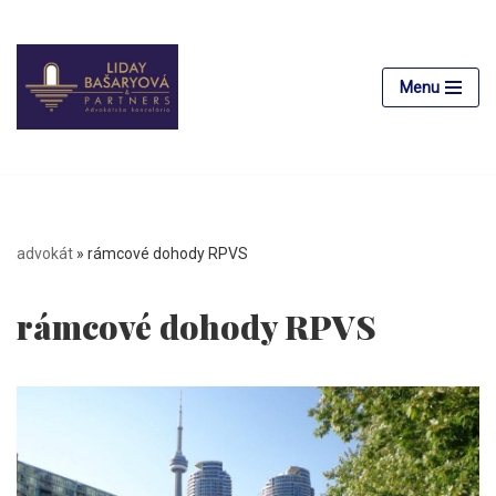
Preskočiť
na
Menu
obsah
advokát
»
rámcové dohody RPVS
rámcové dohody RPVS