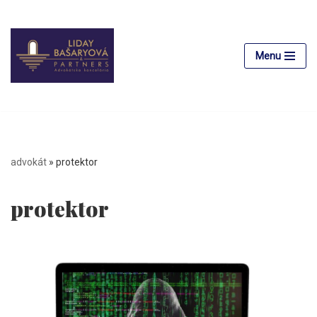
Preskočiť
na
Menu
obsah
advokát
»
protektor
protektor