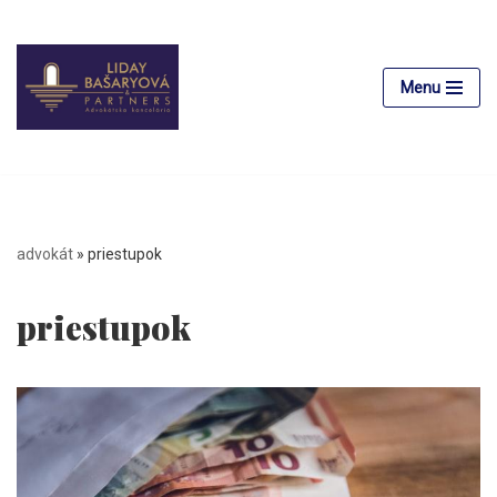
Preskočiť
na
Menu
obsah
advokát
»
priestupok
priestupok