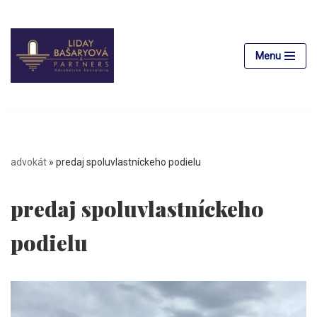
Preskočiť
na
Menu
obsah
advokát
»
predaj spoluvlastníckeho podielu
predaj spoluvlastníckeho
podielu