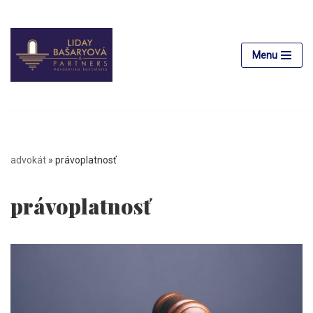
Preskočiť
na
Menu
obsah
advokát
»
právoplatnosť
právoplatnosť