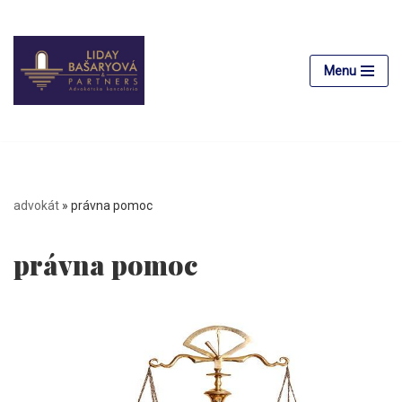
Preskočiť
na
Menu
obsah
advokát
»
právna pomoc
právna pomoc