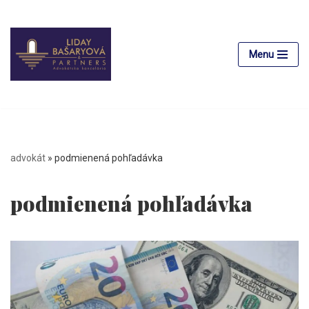
Preskočiť
na
Menu
obsah
advokát
»
podmienená pohľadávka
podmienená pohľadávka