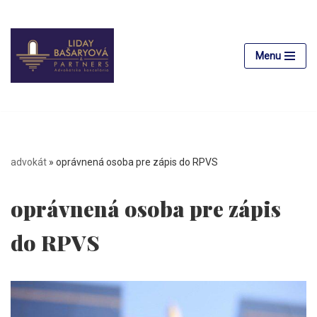
Preskočiť
na
Menu
obsah
advokát
»
oprávnená osoba pre zápis do RPVS
oprávnená osoba pre zápis
do RPVS