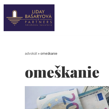
Preskočiť
na
obsah
advokát
»
omeškanie
omeškanie