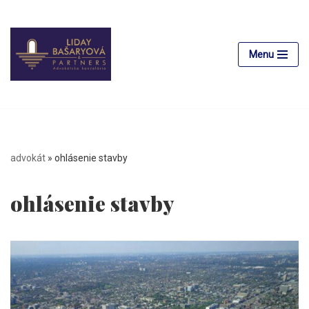
Preskočiť
na
Menu
obsah
advokát
»
ohlásenie stavby
ohlásenie stavby