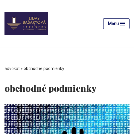
Preskočiť
na
Menu
obsah
advokát
»
obchodné podmienky
obchodné podmienky