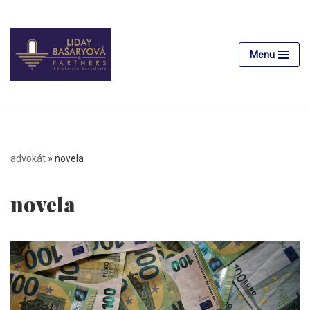
Preskočiť
na
Menu
obsah
advokát
»
novela
novela