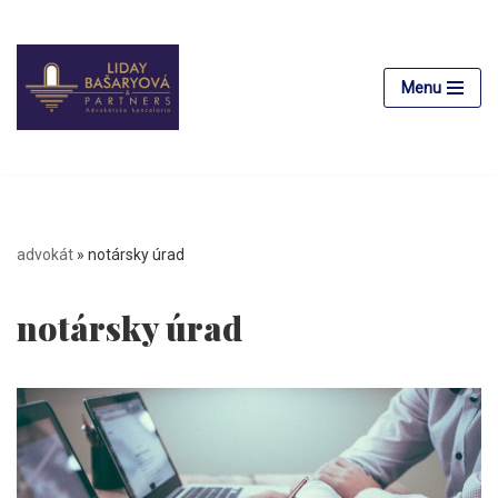
Preskočiť
na
Menu
obsah
advokát
»
notársky úrad
notársky úrad