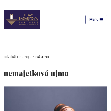
Preskočiť
na
Menu
obsah
advokát
»
nemajetková ujma
nemajetková ujma