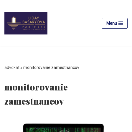
Preskočiť
na
Menu
obsah
advokát
»
monitorovanie zamestnancov
monitorovanie
zamestnancov