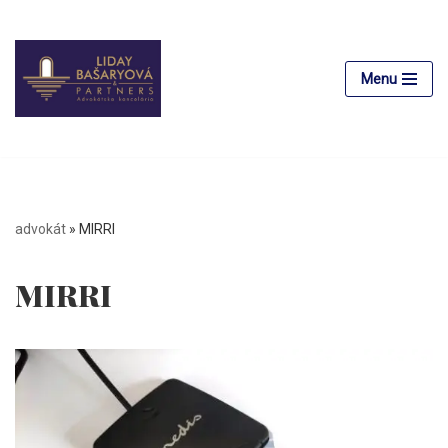
Preskočiť
na
Menu
obsah
advokát
»
MIRRI
MIRRI