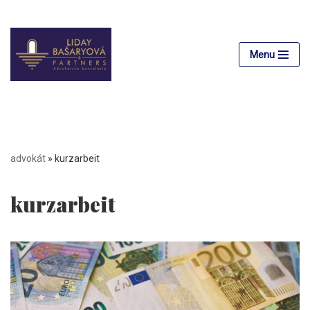
Preskočiť
na
Menu
obsah
advokát
»
kurzarbeit
kurzarbeit