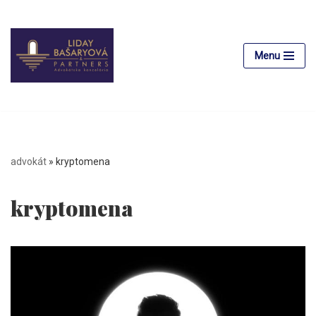
Preskočiť
na
Menu
obsah
advokát
»
kryptomena
kryptomena