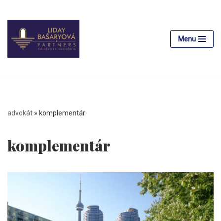
Preskočiť
na
Menu
obsah
advokát
»
komplementár
komplementár