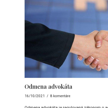
Odmena advokáta
16/10/2021
8 komentáre
Odmena advokáta je regulovaná zákonom o ad