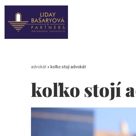
Preskočiť
na
obsah
advokát
»
koľko stojí advokát
koľko stojí 