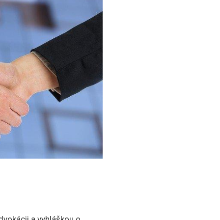
vokácii a vyhláškou o