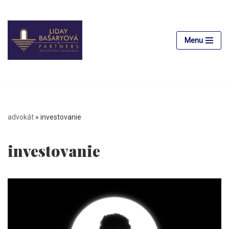
Preskočiť
na
Menu
obsah
advokát
»
investovanie
investovanie