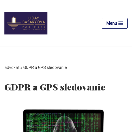
Preskočiť
na
Menu
obsah
advokát
»
GDPR a GPS sledovanie
GDPR a GPS sledovanie