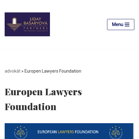
Preskočiť
na
Menu
obsah
advokát
»
Europen Lawyers Foundation
Europen Lawyers
Foundation